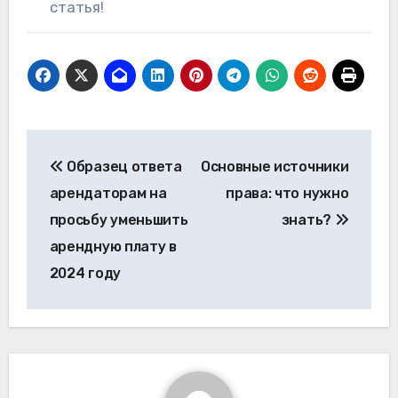
статья!
Навигация
Образец ответа
Основные источники
по
арендаторам на
права: что нужно
записям
просьбу уменьшить
знать?
арендную плату в
2024 году