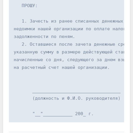
   ПРОШУ:
   1. Зачесть из ранее списанных денежных ср
недоимки нашей организации по оплате налогов
задолженности по пеням.
   2. Оставшиеся после зачета денежные средс
указанную сумму в размере действующей ставки
начисленные со дня, следующего за днем взыск
на расчетный счет нашей организации.
       _________________________________    
       (должность и Ф.И.О. руководителя)    
       "__"___________ 200_ г.              