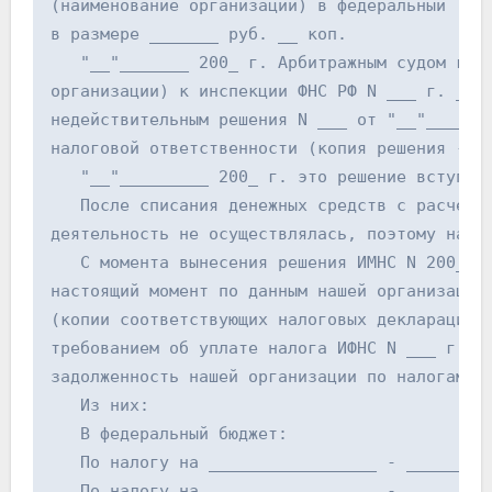
(наименование организации) в федеральный (ме
в размере _______ руб. __ коп.
   "__"_______ 200_ г. Арбитражным судом г. 
организации) к инспекции ФНС РФ N ___ г. ___
недействительным решения N ___ от "__"______
налоговой ответственности (копия решения - с
   "__"_________ 200_ г. это решение вступил
   После списания денежных средств с расчетн
деятельность не осуществлялась, поэтому нало
   С момента вынесения решения ИМНС N 200_ г
настоящий момент по данным нашей организации
(копии соответствующих налоговых деклараций 
требованием об уплате налога ИФНС N ___ г. _
задолженность нашей организации по налогам с
   Из них:
   В федеральный бюджет:
   По налогу на _________________ - ________
   По налогу на _________________ - ________