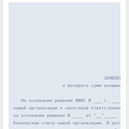
				   ЗАЯВЛЕНИЕ
		   о возврате сумм излишне 
   На основании решения ИФНС N ___ г. ______
нашей организации к налоговой ответственност
на основании решения N ____ от "__"_____ 200
банковские счета нашей организации. В резуль