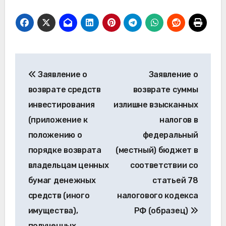
Навигация
Заявление о
Заявление о
по
возврате средств
возврате суммы
записям
инвестирования
излишне взысканных
(приложение к
налогов в
положению о
федеральный
порядке возврата
(местный) бюджет в
владельцам ценных
соответствии со
бумаг денежных
статьей 78
средств (иного
налогового кодекса
имущества),
РФ (образец)
полученных