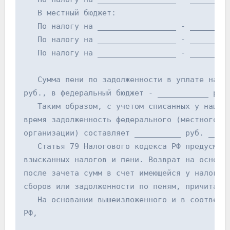
   В местный бюджет:
   По налогу на _________________ - ________
   По налогу на _________________ - ________
   По налогу на _________________ - ________
   Сумма пени по задолженности в уплате нало
руб., в федеральный бюджет - ___________ руб
   Таким образом, с учетом списанных у нашей
время задолженность федерального (местного) 
организации) составляет __________ руб. __ к
   Статья 79 Налогового кодекса РФ предусмат
взысканных налогов и пени. Возврат на основа
после зачета сумм в счет имеющейся у налогоп
сборов или задолженности по пеням, причитающ
   На основании вышеизложенного и в соответс
РФ,