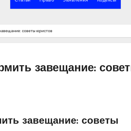
Статьи
Право
Заявления
Кодексы
завещание: советы юристов
рмить завещание: сове
ить завещание: советы