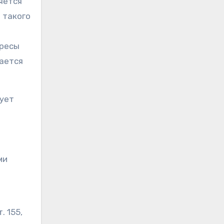
яется
 такого
ересы
ается
ует
ми
. 155,