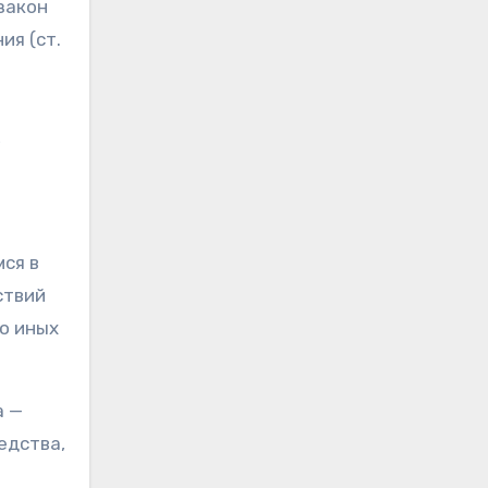
 закон
ия (ст.
,
мся в
ствий
о иных
а —
едства,