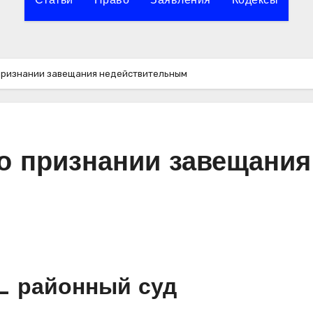
Статьи
Право
Заявления
Кодексы
 признании завещания недействительным
 о признании завещания
_ районный суд