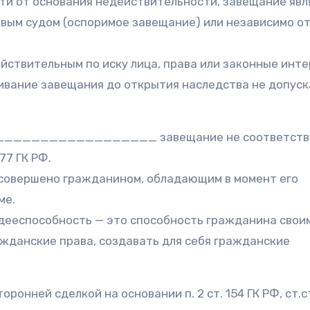
ти от основания недействительности, завещание явл
овым судом (оспоримое завещание) или независимо от
ствительным по иску лица, права или законные инт
ивание завещания до открытия наследства не допуск
____________________ завещание не соответств
177 ГК РФ.
ь совершено гражданином, обладающим в момент его
ме.
ая дееспособность — это способность гражданина свои
жданские права, создавать для себя гражданские
ронней сделкой на основании п. 2 ст. 154 ГК РФ, ст.ст