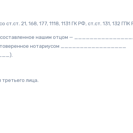
.ст. 21, 168, 177, 1118, 1131 ГК РФ, ст.ст. 131, 132 ГПК 
е, составленное нашим отцом — ______________
стоверенное нотариусом _________________
___).
 третьего лица.