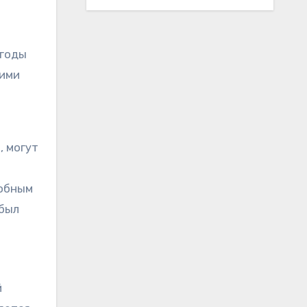
 годы
 ими
, могут
собным
 был
й