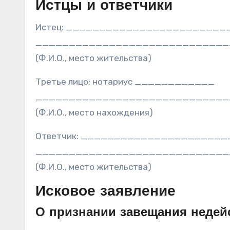
Истцы и ответчики
Истец: ________________________
_____________________________
(Ф.И.О., место жительства)
Третье лицо: нотариус ____________
_____________________________
(Ф.И.О., место нахождения)
Ответчик: ______________________
_____________________________
(Ф.И.О., место жительства)
Исковое заявление
О признании завещания неде