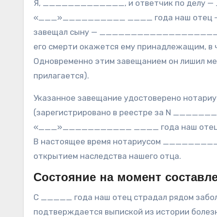
Я, _____________, и ответчик по делу 
«___»__________ ____ года наш отец —
завещал сыну — ___________________ (отв
его смерти окажется ему принадлежащим, в ч
Одновременно этим завещанием он лишил мен
прилагается).
Указанное завещание удостоверено но
(зарегистрировано в реестре за N ______
«___»___________ ____ года наш отец уме
В настоящее время нотариусом _________
открытием наследства нашего отца.
Состояние на момент составл
С _____ года наш отец страдал рядом за
подтверждается выпиской из истории бо