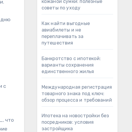
кожаной сумки: полезные
и.
советы по уходу
м
 дню
Как найти выгодные
авиабилеты и не
переплачивать за
путешествия
Банкротство с ипотекой:
варианты сохранения
единственного жилья
и с
Международная регистрация
товарного знака под ключ:
обзор процесса и требований
Ипотека на новостройки без
, что
посредников: условия
ние
застройщика