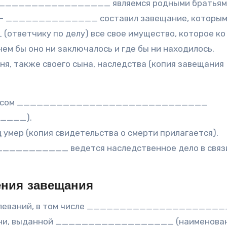
— _________________ являемся родными братьям
 ______________ составил завещание, которы
етчику по делу) все свое имущество, которое ко
ем бы оно ни заключалось и где бы ни находилось.
я, также своего сына, наследства (копия завещания
тариусом _____________________________
_____).
р (копия свидетельства о смерти прилагается).
__________ ведется наследственное дело в связ
ения завещания
болеваний, в том числе ______________________
лезни, выданной __________________ (наименова