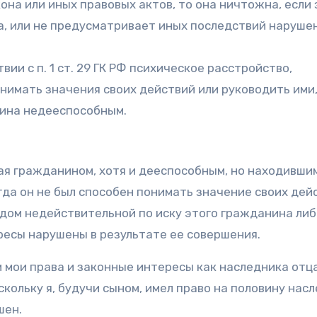
она или иных правовых актов, то она ничтожна, если
а, или не предусматривает иных последствий нарушен
ии с п. 1 ст. 29 ГК РФ психическое расстройство,
нимать значения своих действий или руководить ими
нина недееспособным.
нная гражданином, хотя и дееспособным, но находивши
гда он не был способен понимать значение своих дей
удом недействительной по иску этого гражданина либ
ресы нарушены в результате ее совершения.
мои права и законные интересы как наследника отц
у я, будучи сыном, имел право на половину насл
шен.