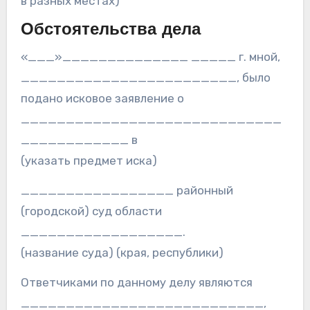
в разных местах)
Обстоятельства дела
«___»______________ _____ г. мной,
________________________, было
подано исковое заявление о
_____________________________
____________ в
(указать предмет иска)
_________________ районный
(городской) суд области
__________________.
(название суда) (края, республики)
Ответчиками по данному делу являются
___________________________,