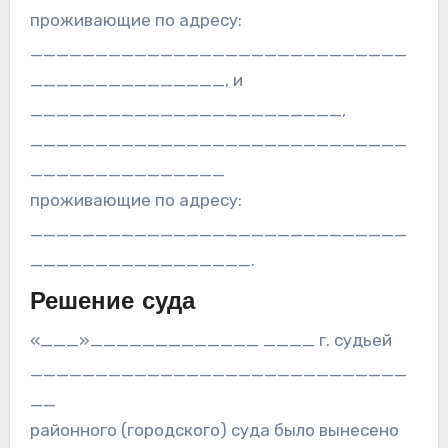
проживающие по адресу:
_____________________________
_______________, и
________________________,
_____________________________
_______________
проживающие по адресу:
_____________________________
_________________.
Решение суда
«___»_____________ ____ г. судьей
_____________________________
__
районного (городского) суда было вынесено