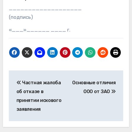
___________________
(подпись)
«___»______ ____ г.
Навигация
Частная жалоба
Основные отличия
по
об отказе в
ООО от ЗАО
записям
принятии искового
заявления