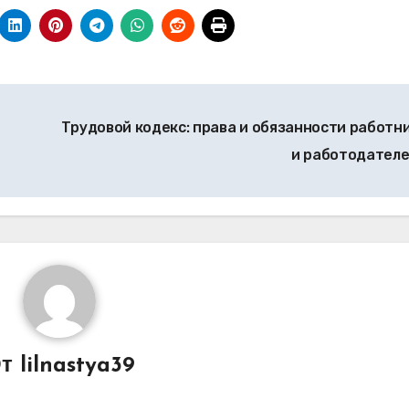
Трудовой кодекс: права и обязанности работн
и работодател
От
lilnastya39