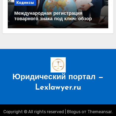
Кодексы
Международная регистрация
товарного знака под ключ: обзор
процесса и требований
Юридический портал —
Lexlawyer.ru
Copyright © All rights reserved
|
Blogus
от
Themeansar
.